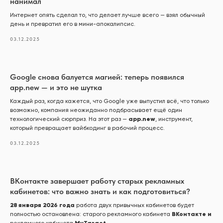
нанимал
Интернет опять сделал то, что делает лучше всего — взял обычный
день и превратил его в мини-апокалипсис.
03.12.2025
Google снова балуется магией: теперь появился
app.new — и это не шутка
Каждый раз, когда кажется, что Google уже выпустил всё, что только
возможно, компания неожиданно подбрасывает ещё один
app.new
технологический сюрприз. На этот раз —
, инструмент,
который превращает вайбкодинг в рабочий процесс.
03.12.2025
ВКонтакте завершает работу старых рекламных
кабинетов: что важно знать и как подготовиться?
28 января 2026 года
работа двух привычных кабинетов будет
ВКонтакте и
полностью остановлена: старого рекламного кабинета
MyTarget.