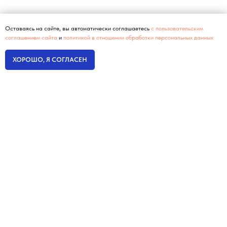
Оставаясь на сайте, вы автоматически соглашаетесь
с пользовательским
соглашением сайта
и
политикой в отношении обработки персональных данных
ХОРОШО, Я СОГЛАСЕН
Интернет-маркетинг
без оплаты настройки
ГЛАВНАЯ
Кейсы