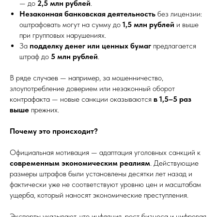
— до
2,5 млн рублей
.
Незаконная банковская деятельность
без лицензии:
оштрафовать могут на сумму до
1,5 млн рублей
и выше
при групповых нарушениях.
За
подделку денег или ценных бумаг
предлагается
штраф до
5 млн рублей
.
В ряде случаев — например, за мошенничество,
злоупотребление доверием или незаконный оборот
контрафакта — новые санкции оказываются
в 1,5–5 раз
выше
прежних.
Почему это происходит?
Официальная мотивация — адаптация уголовных санкций к
современным экономическим реалиям
. Действующие
размеры штрафов были установлены десятки лет назад и
фактически уже не соответствуют уровню цен и масштабам
ущерба, который наносят экономические преступления.
Эксперты указывают, что инфляция, рост бизнеса и цифровая