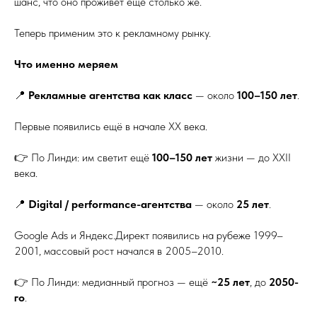
шанс, что оно проживёт ещё столько же.
Теперь применим это к рекламному рынку.
Что именно меряем
📍
Рекламные агентства как класс
— около
100–150 лет
.
Первые появились ещё в начале XX века.
👉 По Линди: им светит ещё
100–150 лет
жизни — до XXII
века.
📍
Digital / performance-агентства
— около
25 лет
.
Google Ads и Яндекс.Директ появились на рубеже 1999–
2001, массовый рост начался в 2005–2010.
👉 По Линди: медианный прогноз — ещё
~25 лет
, до
2050-
го
.