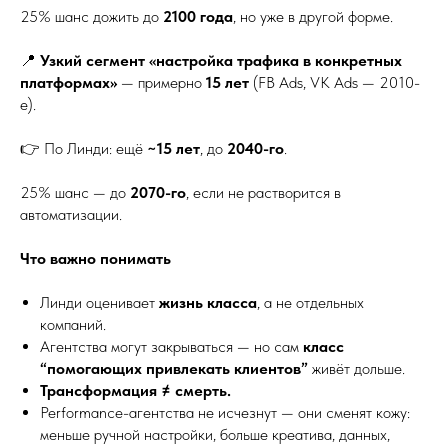
25% шанс дожить до
2100 года
, но уже в другой форме.
📍
Узкий сегмент «настройка трафика в конкретных
платформах»
— примерно
15 лет
(FB Ads, VK Ads — 2010-
е).
👉 По Линди: ещё
~15 лет
, до
2040-го
.
25% шанс — до
2070-го
, если не растворится в
автоматизации.
Что важно понимать
Линди оценивает
жизнь класса
, а не отдельных
компаний.
Агентства могут закрываться — но сам
класс
“помогающих привлекать клиентов”
живёт дольше.
Трансформация ≠ смерть.
Performance-агентства не исчезнут — они сменят кожу:
меньше ручной настройки, больше креатива, данных,