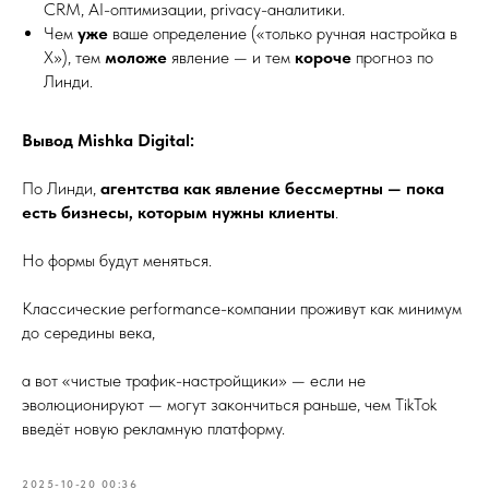
CRM, AI-оптимизации, privacy-аналитики.
Чем
уже
ваше определение («только ручная настройка в
X»), тем
моложе
явление — и тем
короче
прогноз по
Линди.
Вывод Mishka Digital:
По Линди,
агентства как явление бессмертны — пока
есть бизнесы, которым нужны клиенты
.
Но формы будут меняться.
Классические performance-компании проживут как минимум
до середины века,
а вот «чистые трафик-настройщики» — если не
эволюционируют — могут закончиться раньше, чем TikTok
введёт новую рекламную платформу.
2025-10-20 00:36