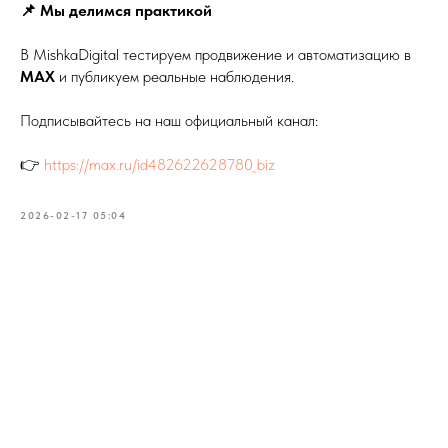
📌 Мы делимся практикой
В MishkaDigital тестируем продвижение и автоматизацию в
MAX
и публикуем реальные наблюдения.
Подписывайтесь на наш официальный канал:
👉
https://max.ru/id482622628780_biz
2026-02-17 05:04