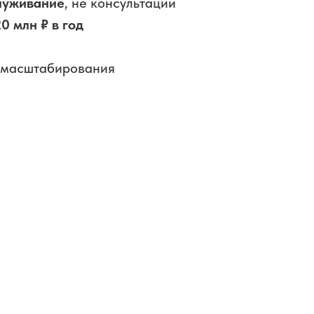
служивание
, не консультации
20 млн ₽ в год
я масштабирования