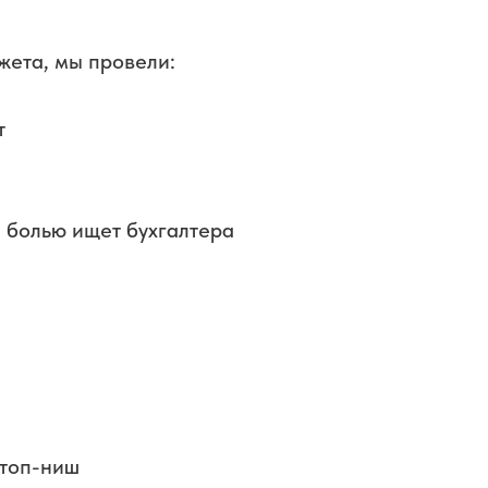
джета, мы провели:
т
й болью ищет бухгалтера
стоп-ниш