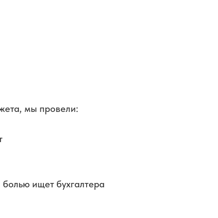
джета, мы провели:
т
й болью ищет бухгалтера